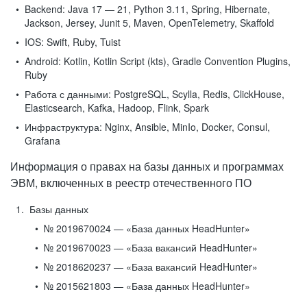
Backend:
Java 17 — 21, Python 3.11, Spring, Hibernate,
Jackson, Jersey, Junit 5, Maven, OpenTelemetry, Skaffold
IOS:
Swift, Ruby, Tuist
Android:
Kotlin, Kotlin Script (kts), Gradle Convention Plugins,
Ruby
Работа с данными:
PostgreSQL, Scylla, Redis, ClickHouse,
Elasticsearch, Kafka, Hadoop, Flink, Spark
Инфраструктура:
Nginx, Ansible, MinIo, Docker, Consul,
Grafana
Информация о правах на базы данных и программах
ЭВМ, включенных в реестр отечественного ПО
Базы данных
№ 2019670024 — «База данных HeadHunter»
№ 2019670023 — «База вакансий HeadHunter»
№ 2018620237 — «База вакансий HeadHunter»
№ 2015621803 — «База данных HeadHunter»