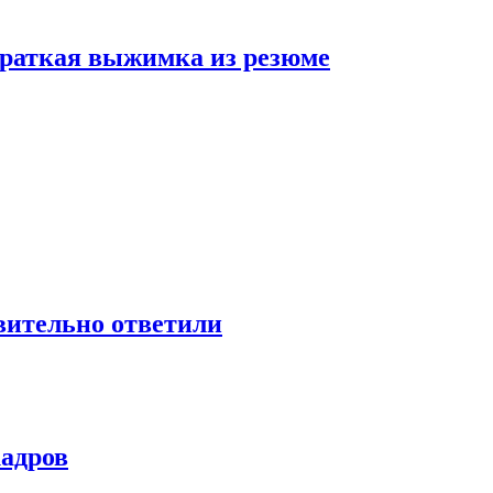
 краткая выжимка из резюме
твительно ответили
кадров