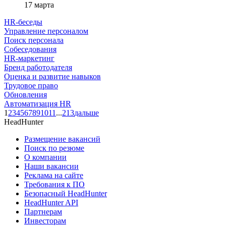
17 марта
HR-беседы
Управление персоналом
Поиск персонала
Собеседования
HR-маркетинг
Бренд работодателя
Оценка и развитие навыков
Трудовое право
Обновления
Автоматизация HR
1
2
3
4
5
6
7
8
9
10
11
...
213
дальше
HeadHunter
Размещение вакансий
Поиск по резюме
О компании
Наши вакансии
Реклама на сайте
Требования к ПО
Безопасный HeadHunter
HeadHunter API
Партнерам
Инвесторам